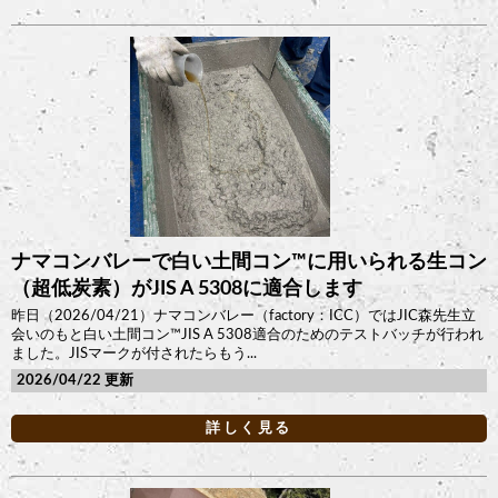
ナマコンバレーで白い土間コン™︎に用いられる生コン
（超低炭素）がJIS A 5308に適合します
昨日（2026/04/21）ナマコンバレー（factory：ICC）ではJIC森先生立
会いのもと白い土間コン™︎JIS A 5308適合のためのテストバッチが行われ
ました。JISマークが付されたらもう...
2026/04/22
詳しく見る