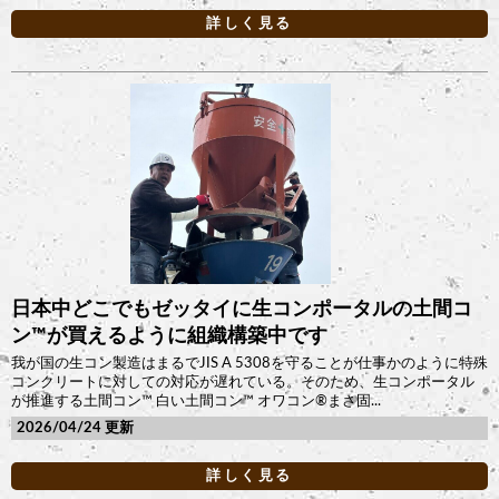
詳しく見る
日本中どこでもゼッタイに生コンポータルの土間コ
ン™︎が買えるように組織構築中です
我が国の生コン製造はまるでJIS A 5308を守ることが仕事かのように特殊
コンクリートに対しての対応が遅れている。そのため、生コンポータル
が推進する土間コン™︎ 白い土間コン™︎ オワコン®︎まさ固...
2026/04/24
詳しく見る