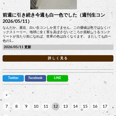
前週に引き続き今週も白一色でした（週刊生コン
2026/05/11）
なんだか、最近、白い生コンしか見てません。この価値は色ではなくバ
ックストーリー。地球に全く害を及ぼさないどころか貢献しうるコンク
リートが当たり前になれば、世界の色は白くなります。 またしても白一
色の1...
2026/05/11
詳しく見る
Twitter
Facebook
LINE
«
7
8
9
10
11
12
13
14
15
16
17