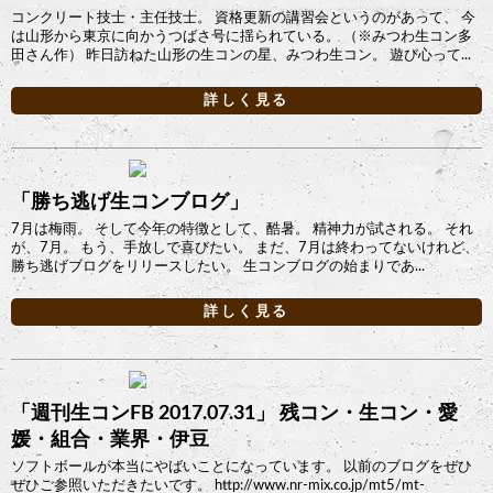
コンクリート技士・主任技士。 資格更新の講習会というのがあって、 今
は山形から東京に向かうつばさ号に揺られている。 （※みつわ生コン多
田さん作） 昨日訪ねた山形の生コンの星、みつわ生コン。 遊び心って...
詳しく見る
「勝ち逃げ生コンブログ」
7月は梅雨。 そして今年の特徴として、酷暑。 精神力が試される。 それ
が、7月。 もう、手放しで喜びたい。 まだ、7月は終わってないけれど、
勝ち逃げブログをリリースしたい。 生コンブログの始まりであ...
詳しく見る
「週刊生コンFB 2017.07.31」 残コン・生コン・愛
媛・組合・業界・伊豆
ソフトボールが本当にやばいことになっています。 以前のブログをぜひ
ぜひご参照いただきたいです。 http://www.nr-mix.co.jp/mt5/mt-