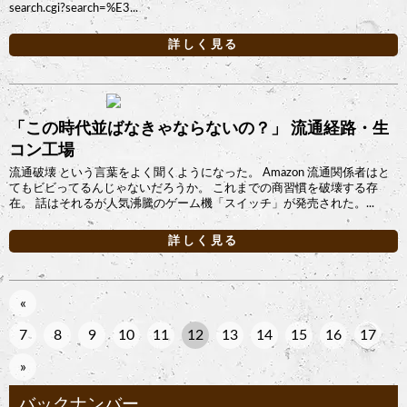
search.cgi?search=%E3...
詳しく見る
「この時代並ばなきゃならないの？」 流通経路・生
コン工場
流通破壊 という言葉をよく聞くようになった。 Amazon 流通関係者はと
てもビビってるんじゃないだろうか。 これまでの商習慣を破壊する存
在。 話はそれるが人気沸騰のゲーム機「スイッチ」が発売された。...
詳しく見る
«
7
8
9
10
11
12
13
14
15
16
17
»
バックナンバー