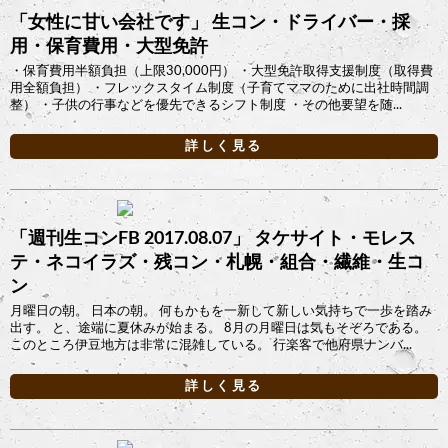
「女性に甘い会社です」 生コン・ドライバー・採
用・保育費用・大型免許
・保育費用半額負担（上限30,000円） ・大型免許取得支援制度（取得費
用全額負担） ・フレックスタイム制度（子育てママのために出社時間調
整） ・子供の行事などを優先できるシフト制度 ・その他要望を随...
詳しく見る
「週刊生コンFB 2017.08.07」 タケサイト・モレス
テ・ネコイラズ・残コン・札幌・組合・繊維・生コ
ン
月曜日の朝。 日本の朝。 何もかもを一新して新しい気持ちで一歩を踏み
出す。 と、途端に夏休みが始まる。 8月の月曜日は気もそぞろである。
このところ伊豆地方は非常に混雑している。 行楽客で他府県ナンバ...
詳しく見る