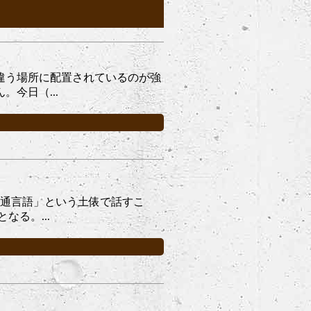
違う場所に配置されているのが強
今日（...
共通言語」という土俵で話すこ
る。...