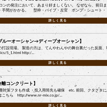
生コンの発注において、あまり好ましくない。 なぜなら、前日
手間がかかる。 型枠・バイブ・左官 ポンプ・シュート・トン
詳しく見る
ブルーオーシャン→ディープオーシャン】
の打設現場。 製造の方は、てんやわんやの舞台裏だった反面、
cs/5_1.html http:/...
詳しく見る
不分離コンクリート】
塵対策フタも作成 ・投入用筒先も確保 etc. 前回、クタク
tp://www.nr-mix.co.jp/...
詳しく見る