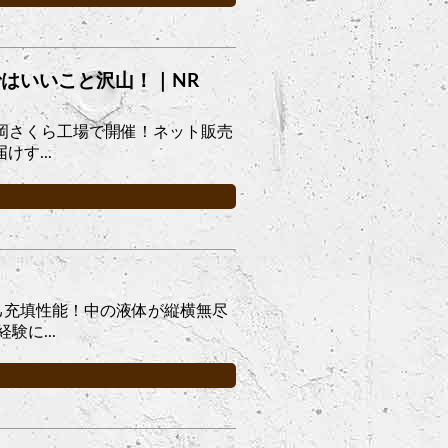
ではいいこと沢山！｜NR
長岡さくら工場で開催！ネット販売
す...
己充填性能！中の液体が縦横無尽
に...