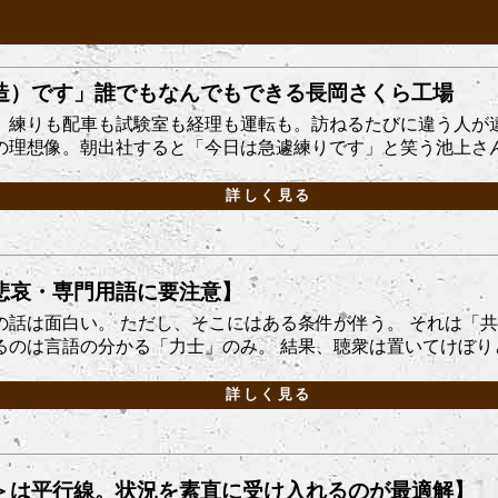
造）です」誰でもなんでもできる長岡さくら工場
。練りも配車も試験室も経理も運転も。訪ねるたびに違う人が
理想像。朝出社すると「今日は急遽練りです」と笑う池上さん。
詳しく見る
悲哀・専門用語に要注意】
の話は面白い。 ただし、そこにはある条件が伴う。 それは「
のは言語の分かる「力士」のみ。 結果、聴衆は置いてけぼりとな
詳しく見る
＞は平行線。状況を素直に受け入れるのが最適解】