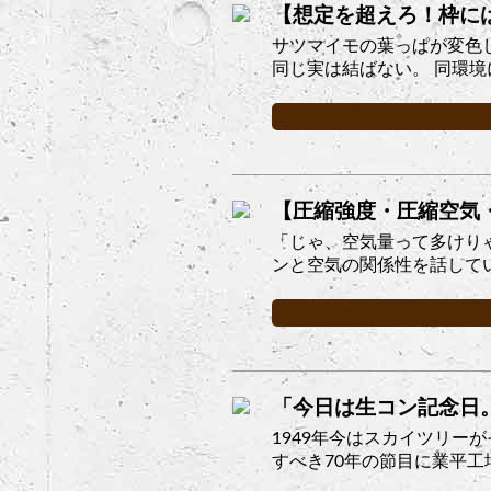
【想定を超えろ！枠には
サツマイモの葉っぱが変色
同じ実は結ばない。 同環境
【圧縮強度・圧縮空気
「じゃ、空気量って多けり
ンと空気の関係性を話してい
「今日は生コン記念日
1949年今はスカイツリ
すべき70年の節目に業平工