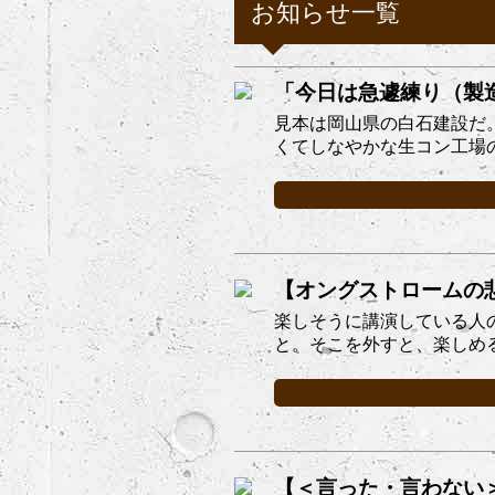
お知らせ一覧
「今日は急遽練り（製
見本は岡山県の白石建設だ
くてしなやかな生コン工場の
【オングストロームの
楽しそうに講演している人
と。そこを外すと、楽しめる
【＜言った・言わない