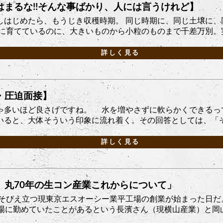
まるな!!そんな事ばかり、人には言うけれど】
しはじめたら、もうじき収穫時期。 同じ時期に、同じ土壌に、
に育てているのに、大きいものから小粒のものまで千差万別。実り
詳しく見る
・圧迫面接】
ゃ多いほど良さげですね。 水を増やさずに軟らかくできるっ
ると、大体そういう印象に流れ着く。その回答としては、「そう
詳しく見る
。丸70年の生コン産業これからについて」
ーがそびえ立つ現東京エスオーシー業平工場の創業が始まった日
場に勤めていたことがあるという長濱さん（現横山産業）と岡山で