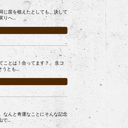
同じ苗を植えたとしても、決して
へ...
てことは！合ってます？」 生コ
とも...
だ。なんと奇運なことにそんな記念
...