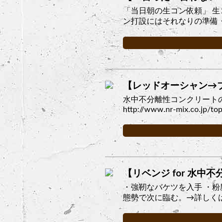
「当日朝の生コン依頼」 
ン打設にはそれなりの準備・
【レッドオーシャン→
水中不分離性コンクリート
http://www.nr-mix.co.jp/topi
【リベンジ for 水中
・強靭なバケツを入手 ・粉
態勢で次に臨む。→詳しくはこちら ht