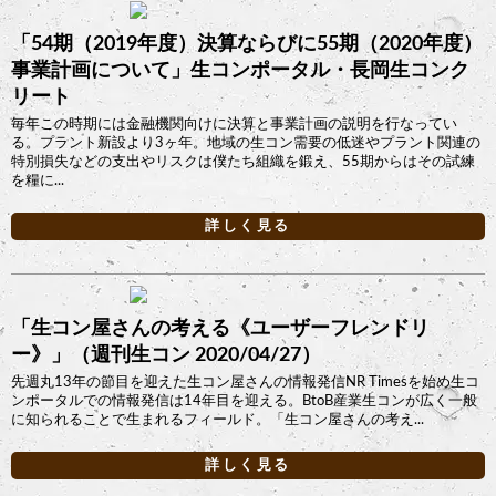
「54期（2019年度）決算ならびに55期（2020年度）
事業計画について」生コンポータル・長岡生コンク
リート
毎年この時期には金融機関向けに決算と事業計画の説明を行なってい
る。プラント新設より3ヶ年。地域の生コン需要の低迷やプラント関連の
特別損失などの支出やリスクは僕たち組織を鍛え、55期からはその試練
を糧に...
詳しく見る
「生コン屋さんの考える《ユーザーフレンドリ
ー》」（週刊生コン 2020/04/27）
先週丸13年の節目を迎えた生コン屋さんの情報発信NR Timesを始め生コ
ンポータルでの情報発信は14年目を迎える。BtoB産業生コンが広く一般
に知られることで生まれるフィールド。「生コン屋さんの考え...
詳しく見る