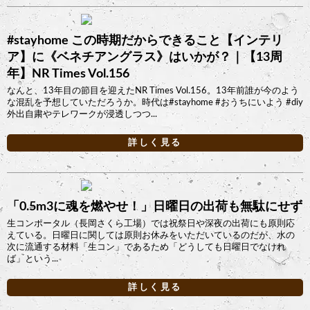
#stayhome この時期だからできること【インテリ
ア】に《ベネチアングラス》はいかが？｜【13周
年】NR Times Vol.156
なんと、13年目の節目を迎えたNR Times Vol.156。13年前誰が今のよう
な混乱を予想していただろうか。時代は#stayhome #おうちにいよう #diy
外出自粛やテレワークが浸透しつつ...
詳しく見る
「0.5m3に魂を燃やせ！」日曜日の出荷も無駄にせず
生コンポータル（長岡さくら工場）では祝祭日や深夜の出荷にも原則応
えている。日曜日に関しては原則お休みをいただいているのだが、水の
次に流通する材料「生コン」であるため「どうしても日曜日でなけれ
ば」という...
詳しく見る