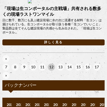
「現場は生コンポータルの主戦場」共有される数多
くの現場ラストワンマイル
日に数千、数万にも及ぶ建設現場に水の次に流通する材料「生コン」は
届けられている。生コンポータルが取り扱う各種「生コンでいいこと」
製品群は全てそんな建設現場の共感から生み出された。「現場は生コン
ポータル...
詳しく見る
«
7
8
9
10
11
12
13
14
15
16
17
»
バックナンバー
2025
2024
2023
2022
2021
2020
2019
2018
2017
2016
201