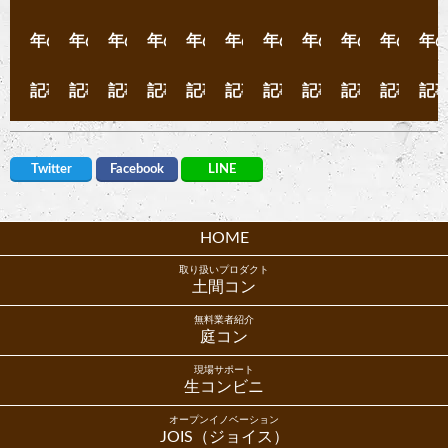
年の
年の
年の
年の
年の
年の
年の
年の
年の
年の
年
記事
記事
記事
記事
記事
記事
記事
記事
記事
記事
記
Twitter
Facebook
LINE
HOME
取り扱いプロダクト
土間コン
無料業者紹介
庭コン
現場サポート
生コンビニ
オープンイノベーション
JOIS（ジョイス）