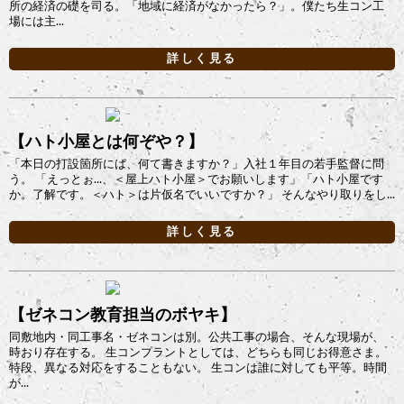
所の経済の礎を司る。「地域に経済がなかったら？」。僕たち生コン工
場には主...
詳しく見る
【ハト小屋とは何ぞや？】
「本日の打設箇所には、何て書きますか？」入社１年目の若手監督に問
う。 「えっとぉ...、＜屋上ハト小屋＞でお願いします」「ハト小屋です
か。了解です。＜ハト＞は片仮名でいいですか？」 そんなやり取りをし...
詳しく見る
【ゼネコン教育担当のボヤキ】
同敷地内・同工事名・ゼネコンは別。公共工事の場合、そんな現場が、
時おり存在する。 生コンプラントとしては、どちらも同じお得意さま。
特段、異なる対応をすることもない。 生コンは誰に対しても平等。時間
が...